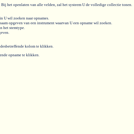
ij het openlaten van alle velden, zal het systeem U de volledige collectie tonen.
rin U wil zoeken naar opnames.
se naam opgeven van een instrument waarvan U een opname wil zoeken.
n het stemtype.
geven.
 desbetreffende kolom te klikken.
ende opname te klikken.